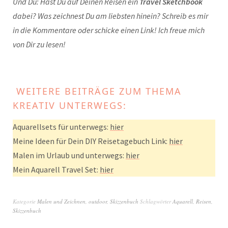
Und Du: Hast Du auf Deinen Reisen ein
Travel Sketchbook
dabei? Was zeichnest Du am liebsten hinein? Schreib es mir
in die Kommentare oder schicke einen Link! Ich freue mich
von Dir zu lesen!
WEITERE BEITRÄGE ZUM THEMA
KREATIV UNTERWEGS:
Aquarellsets für unterwegs:
hier
Meine Ideen für Dein DIY Reisetagebuch Link:
hier
Malen im Urlaub und unterwegs:
hier
Mein Aquarell Travel Set:
hier
Kategorie
Malen und Zeichnen
,
outdoor
,
Skizzenbuch
Schlagwörter
Aquarell
,
Reisen
,
Skizzenbuch