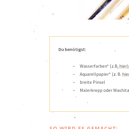
Du benötigst:
Wasserfarben* (z.B.
hier
Aquarellpapier* (z. B.
hie
breite Pinsel
Malerkrepp oder Washit
SO WIRD ES GEMACHT: