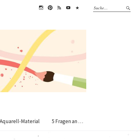
instagram
pin
RSS
Youtube
Amazon
Feed
Aquarell-Material
5 Fragen an …