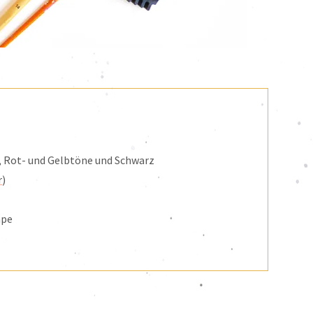
), Rot- und Gelbtöne und Schwarz
r
)
ape