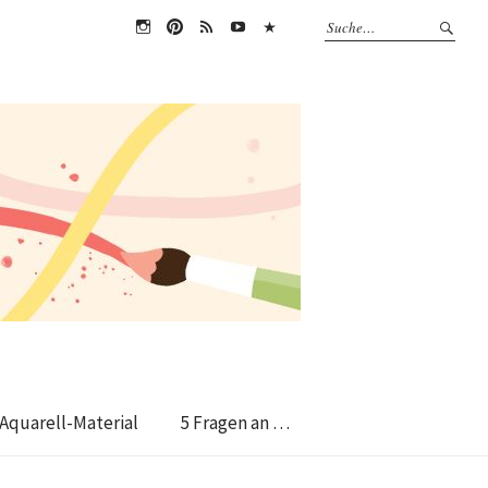
instagram
pin
RSS
Youtube
Amazon
Feed
Aquarell-Material
5 Fragen an …