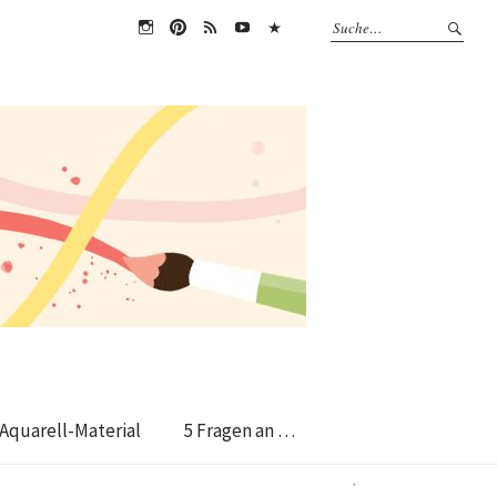
instagram
pin
RSS
Youtube
Amazon
Feed
Aquarell-Material
5 Fragen an …