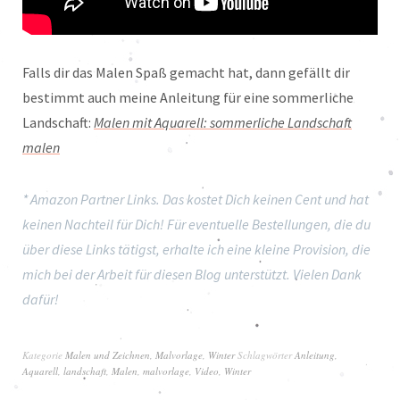
Falls dir das Malen Spaß gemacht hat, dann gefällt dir
bestimmt auch meine Anleitung für eine sommerliche
Landschaft:
Malen mit Aquarell: sommerliche Landschaft
malen
* Amazon Partner Links. Das kostet Dich keinen Cent und hat
keinen Nachteil für Dich! Für eventuelle Bestellungen, die du
über diese Links tätigst, erhalte ich eine kleine Provision, die
mich bei der Arbeit für diesen Blog unterstützt. Vielen Dank
dafür!
Kategorie
Malen und Zeichnen
,
Malvorlage
,
Winter
Schlagwörter
Anleitung
,
Aquarell
,
landschaft
,
Malen
,
malvorlage
,
Video
,
Winter