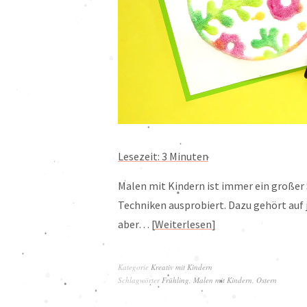
Lesezeit:
3
Minuten
Malen mit Kindern ist immer ein großer
Techniken ausprobiert. Dazu gehört auf 
aber…
Weiterlesen
Kategorie
Kreativ mit Kindern
Schlagwörter
Frühling
,
Malen mit Kindern
,
Ostern