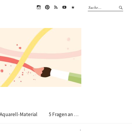
instagram
pin
RSS
Youtube
Amazon
Feed
Aquarell-Material
5 Fragen an …