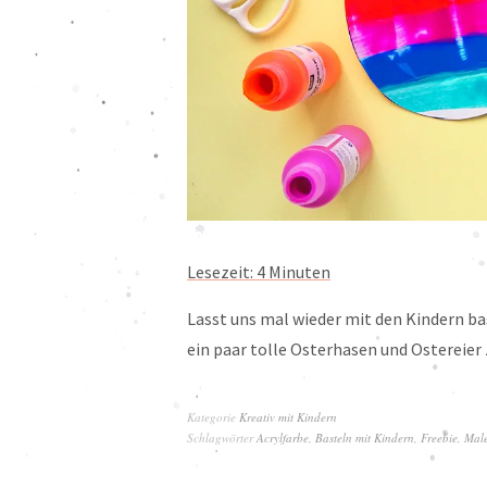
Lesezeit:
4
Minuten
Lasst uns mal wieder mit den Kindern bast
ein paar tolle Osterhasen und Ostereier
Kategorie
Kreativ mit Kindern
Schlagwörter
Acrylfarbe
,
Basteln mit Kindern
,
Freebie
,
Male