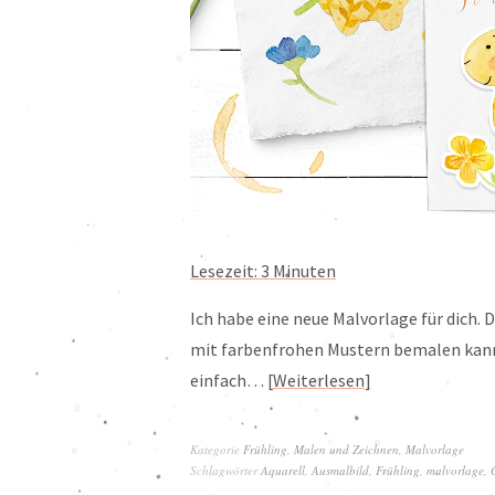
Lesezeit:
3
Minuten
Ich habe eine neue Malvorlage für dich. 
mit farbenfrohen Mustern bemalen kanns
einfach…
Weiterlesen
Kategorie
Frühling
,
Malen und Zeichnen
,
Malvorlage
Schlagwörter
Aquarell
,
Ausmalbild
,
Frühling
,
malvorlage
,