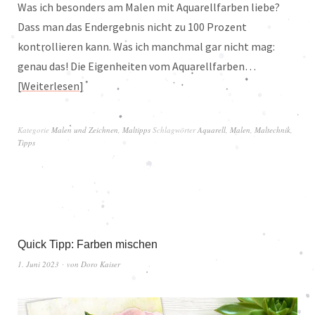
Was ich besonders am Malen mit Aquarellfarben liebe?
Dass man das Endergebnis nicht zu 100 Prozent
kontrollieren kann. Was ich manchmal gar nicht mag:
genau das! Die Eigenheiten vom Aquarellfarben…
Weiterlesen
Kategorie
Malen und Zeichnen
,
Maltipps
Schlagwörter
Aquarell
,
Malen
,
Maltechnik
,
Tipps
Quick Tipp: Farben mischen
1. Juni 2023
von
Doro Kaiser