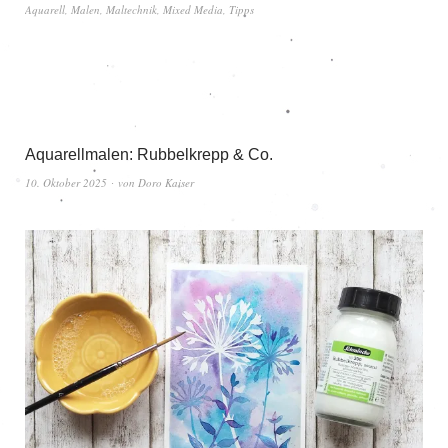
Aquarell
,
Malen
,
Maltechnik
,
Mixed Media
,
Tipps
Aquarellmalen: Rubbelkrepp & Co.
10. Oktober 2025
von
Doro Kaiser