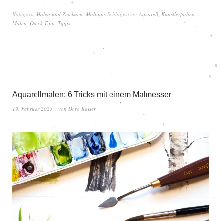
Kategorie
Malen und Zeichnen
,
Maltipps
Schlagwörter
Aquarell
,
Künstlerfarben
,
Malen
,
Quick Tipp
,
Tipps
Aquarellmalen: 6 Tricks mit einem Malmesser
19. Februar 2023
von
Doro Kaiser