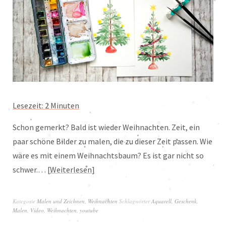
Lesezeit:
2
Minuten
Schon gemerkt? Bald ist wieder Weihnachten. Zeit, ein
paar schöne Bilder zu malen, die zu dieser Zeit passen. Wie
wäre es mit einem Weihnachtsbaum? Es ist gar nicht so
schwer.…
Weiterlesen
Kategorie
Malen und Zeichnen
,
Weihnachten
Schlagwörter
Aquarell
,
Geschenk
,
Malen
,
Video
,
Weihnachten
,
youtube