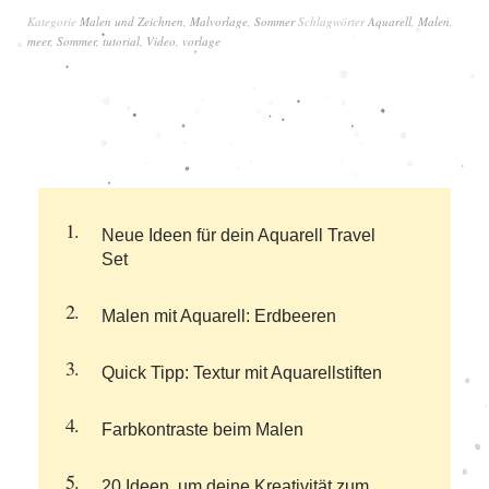
Kategorie
Malen und Zeichnen
,
Malvorlage
,
Sommer
Schlagwörter
Aquarell
,
Malen
,
meer
,
Sommer
,
tutorial
,
Video
,
vorlage
Neue Ideen für dein Aquarell Travel
Set
Malen mit Aquarell: Erdbeeren
Quick Tipp: Textur mit Aquarellstiften
Farbkontraste beim Malen
20 Ideen, um deine Kreativität zum